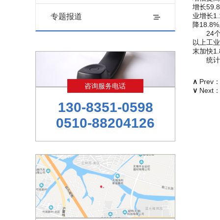
增长59
业增长1
专题报道
降18.8
24个地
以上工业
末加快1
统计局此
∧
Prev
咨询服务电话
∨
Next
130-8351-0598
0510-88204126